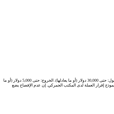
تُهيب مصلحة الجمارك بجميع المسافرين (القادمين والمغادرين) ضرورة الإفصاح عن المبالغ المالية وفقاً للحدود التالية: العملات الأجنبية: الدخول: حتى 30,000 دولار (أو ما يعادلها). الخروج: حتى 5,000 دولار (أو ما
ه المبالغ، يلتزم المسافر بتعبئة نموذج إقرار العملة لدى المكتب الجمركي. إن عدم الإفصاح يضع