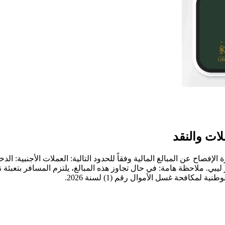
ات والنقد
). العملة المحلية: يُسمح بإدخال أو إخراج ما لا يتجاوز 1,000 دينار ليبي. ملاحظة هامة: في حال تجاوز هذ
مكافحة غسل الأموال رقم (1) لسنة 2026.